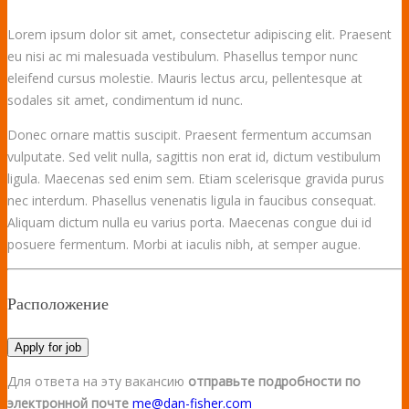
Lorem ipsum dolor sit amet, consectetur adipiscing elit. Praesent
eu nisi ac mi malesuada vestibulum. Phasellus tempor nunc
eleifend cursus molestie. Mauris lectus arcu, pellentesque at
sodales sit amet, condimentum id nunc.
Donec ornare mattis suscipit. Praesent fermentum accumsan
vulputate. Sed velit nulla, sagittis non erat id, dictum vestibulum
ligula. Maecenas sed enim sem. Etiam scelerisque gravida purus
nec interdum. Phasellus venenatis ligula in faucibus consequat.
Aliquam dictum nulla eu varius porta. Maecenas congue dui id
posuere fermentum. Morbi at iaculis nibh, at semper augue.
Расположение
Apply for job
Для ответа на эту вакансию
отправьте подробности по
электронной почте
me@dan-fisher.com