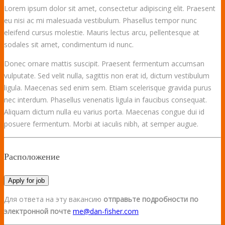
Lorem ipsum dolor sit amet, consectetur adipiscing elit. Praesent
eu nisi ac mi malesuada vestibulum. Phasellus tempor nunc
eleifend cursus molestie. Mauris lectus arcu, pellentesque at
sodales sit amet, condimentum id nunc.
Donec ornare mattis suscipit. Praesent fermentum accumsan
vulputate. Sed velit nulla, sagittis non erat id, dictum vestibulum
ligula. Maecenas sed enim sem. Etiam scelerisque gravida purus
nec interdum. Phasellus venenatis ligula in faucibus consequat.
Aliquam dictum nulla eu varius porta. Maecenas congue dui id
posuere fermentum. Morbi at iaculis nibh, at semper augue.
Расположение
Apply for job
Для ответа на эту вакансию
отправьте подробности по
электронной почте
me@dan-fisher.com