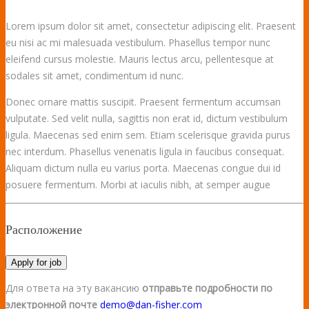
Lorem ipsum dolor sit amet, consectetur adipiscing elit. Praesent
eu nisi ac mi malesuada vestibulum. Phasellus tempor nunc
eleifend cursus molestie. Mauris lectus arcu, pellentesque at
sodales sit amet, condimentum id nunc.
Donec ornare mattis suscipit. Praesent fermentum accumsan
vulputate. Sed velit nulla, sagittis non erat id, dictum vestibulum
ligula. Maecenas sed enim sem. Etiam scelerisque gravida purus
nec interdum. Phasellus venenatis ligula in faucibus consequat.
Aliquam dictum nulla eu varius porta. Maecenas congue dui id
posuere fermentum. Morbi at iaculis nibh, at semper augue
Расположение
Apply for job
Для ответа на эту вакансию
отправьте подробности по
электронной почте
demo@dan-fisher.com