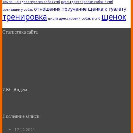
компаньон дрессировка собак спб
курсы дрессировки собак в спб
отношения
приучение щенка к туалету
мотивации у собак
тренировка
щенок
школа дрессировки собак в спб
Статистика сайта
ИКС Яндекс
Последние записи:
17.12.2021