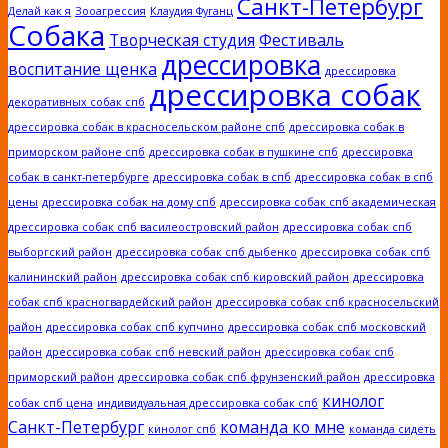
Санкт-Петербург
Делай как я
Зооагрессия
Клаудия Фуганц
Собака
Творческая студия
Фестиваль
дрессировка
воспитание щенка
дрессировка
дрессировка собак
декоративных собак спб
дрессировка собак в красносельском районе спб
дрессировка собак в
приморском районе спб
дрессировка собак в пушкине спб
дрессировка
собак в санкт-петербурге
дрессировка собак в спб
дрессировка собак в спб
цены
дрессировка собак на дому спб
дрессировка собак спб академическая
дрессировка собак спб василеостровский район
дрессировка собак спб
выборгский район
дрессировка собак спб дыбенко
дрессировка собак спб
калининский район
дрессировка собак спб кировский район
дрессировка
собак спб красногвардейский район
дрессировка собак спб красносельский
район
дрессировка собак спб купчино
дрессировка собак спб московский
район
дрессировка собак спб невский район
дрессировка собак спб
приморский район
дрессировка собак спб фрунзенский район
дрессировка
кинолог
собак спб цена
индивидуальная дрессировка собак спб
Санкт-Петербург
команда ко мне
кинолог спб
команда сидеть