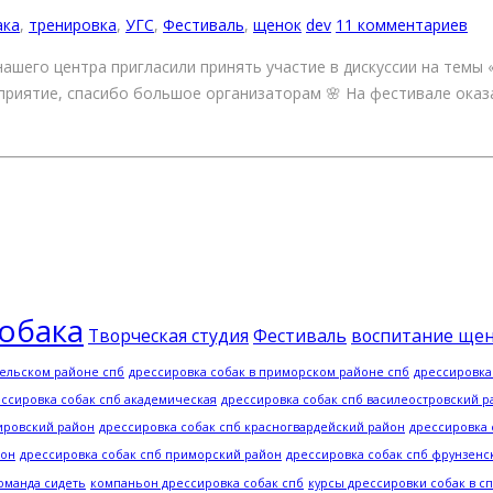
ака
,
тренировка
,
УГС
,
Фестиваль
,
щенок
dev
11 комментариев
ашего центра пригласили принять участие в дискуссии на темы «
приятие, спасибо большое организаторам 🌸 На фестивале оказа
обака
Творческая студия
Фестиваль
воспитание ще
сельском районе спб
дрессировка собак в приморском районе спб
дрессировка
ссировка собак спб академическая
дрессировка собак спб василеостровский р
ировский район
дрессировка собак спб красногвардейский район
дрессировка 
йон
дрессировка собак спб приморский район
дрессировка собак спб фрунзенс
оманда сидеть
компаньон дрессировка собак спб
курсы дрессировки собак в с