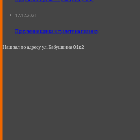
17.12.2021
Приучение щенка к туалету на пеленку
Наш зал по адресу ул. Бабушкина 81к2