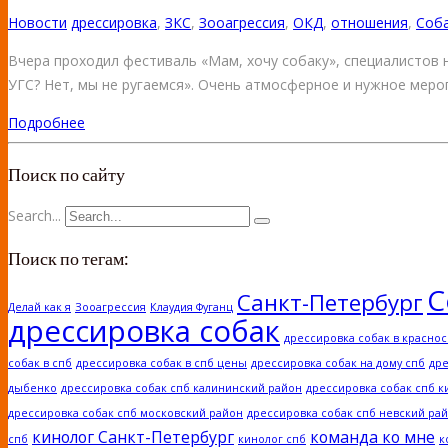
Новости
дрессировка
,
ЗКС
,
Зооагрессия
,
ОКД
,
отношения
,
Соб
Вчера проходил фестиваль «Мам, хочу собаку», специалистов н
УГС? Нет, мы не ругаемся». Очень атмосферное и нужное меро
Подробнее
Поиск по сайту
Search...
Поиск по тегам:
С
Санкт-Петербург
Делай как я
Зооагрессия
Клаудия Фуганц
дрессировка собак
дрессировка собак в красно
собак в спб
дрессировка собак в спб цены
дрессировка собак на дому спб
дре
дыбенко
дрессировка собак спб калининский район
дрессировка собак спб к
дрессировка собак спб московский район
дрессировка собак спб невский ра
кинолог Санкт-Петербург
команда ко мне
спб
кинолог спб
к