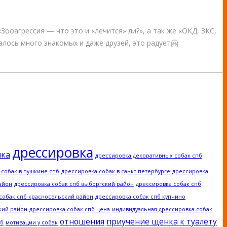
Зооагрессия — что это и «лечится» ли?», а так же «ОКД, ЗКС,
лось много знакомых и даже друзей, это радует🤗
дрессировка
нка
дрессировка декоративных собак спб
 собак в пушкине спб
дрессировка собак в санкт-петербурге
дрессировка
айон
дрессировка собак спб выборгский район
дрессировка собак спб
собак спб красносельский район
дрессировка собак спб купчино
кий район
дрессировка собак спб цена
индивидуальная дрессировка собак
отношения
приучение щенка к туалету
пб
мотивации у собак