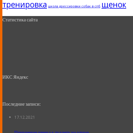
тренировка
щенок
школа дрессировки собак в спб
Статистика сайта
ИКС Яндекс
Последние записи:
17.12.2021
Приучение щенка к туалету на улице