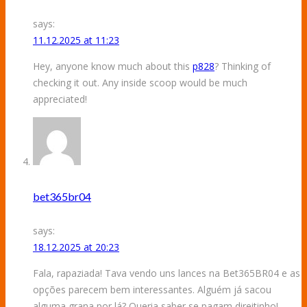
says:
11.12.2025 at 11:23
Hey, anyone know much about this
p828
? Thinking of
checking it out. Any inside scoop would be much
appreciated!
bet365br04
says:
18.12.2025 at 20:23
Fala, rapaziada! Tava vendo uns lances na Bet365BR04 e as
opções parecem bem interessantes. Alguém já sacou
alguma grana por lá? Queria saber se pagam direitinho!