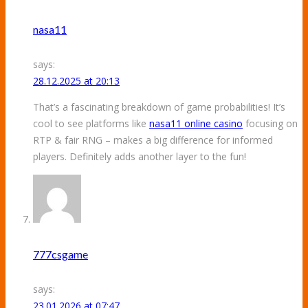
nasa11
says:
28.12.2025 at 20:13
That’s a fascinating breakdown of game probabilities! It’s
cool to see platforms like
nasa11 online casino
focusing on
RTP & fair RNG – makes a big difference for informed
players. Definitely adds another layer to the fun!
777csgame
says:
23.01.2026 at 07:47