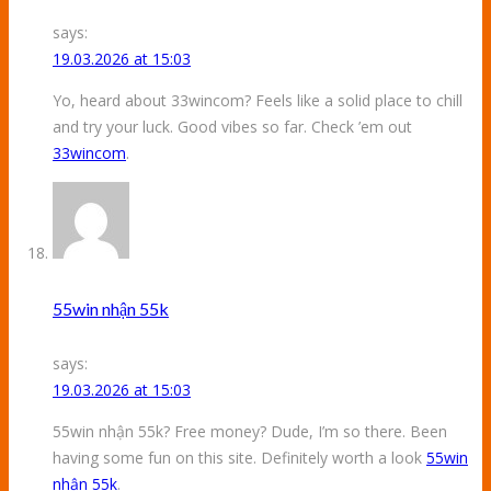
says:
19.03.2026 at 15:03
Yo, heard about 33wincom? Feels like a solid place to chill
and try your luck. Good vibes so far. Check ’em out
33wincom
.
55win nhận 55k
says:
19.03.2026 at 15:03
55win nhận 55k? Free money? Dude, I’m so there. Been
having some fun on this site. Definitely worth a look
55win
nhận 55k
.