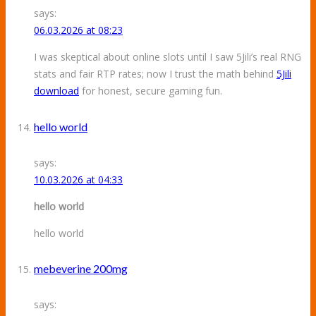
says:
06.03.2026 at 08:23
I was skeptical about online slots until I saw 5Jili’s real RNG
stats and fair RTP rates; now I trust the math behind
5Jili
download
for honest, secure gaming fun.
hello world
says:
10.03.2026 at 04:33
hello world
hello world
mebeverine 200mg
says: