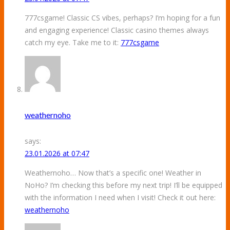
777csgame! Classic CS vibes, perhaps? I’m hoping for a fun
and engaging experience! Classic casino themes always
catch my eye. Take me to it:
777csgame
weathernoho
says:
23.01.2026 at 07:47
Weathernoho… Now that’s a specific one! Weather in
NoHo? I’m checking this before my next trip! I’ll be equipped
with the information I need when I visit! Check it out here:
weathernoho