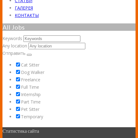
СТАТЬИ
ГАЛЕРЕЯ
КОНТАКТЫ
All Jobs
Keywords
Any location
Отправить
Cat Sitter
Dog Walker
Freelance
Full Time
Internship
Part Time
Pet Sitter
Temporary
Статистика сайта